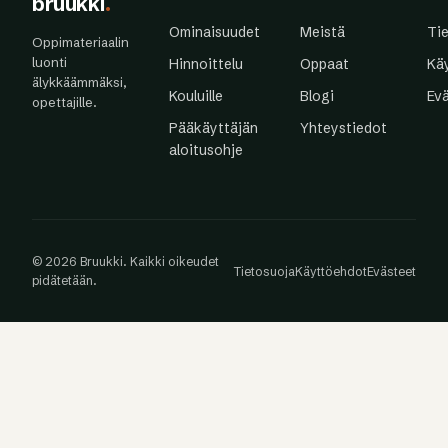
bruukki
.
Ominaisuudet
Meistä
Ti
Oppimateriaalin
luonti
Hinnoittelu
Oppaat
Kä
älykkäämmäksi,
Kouluille
Blogi
Ev
opettajille.
Pääkäyttäjän
Yhteystiedot
aloitusohje
© 2026 Bruukki. Kaikki oikeudet
Tietosuoja
Käyttöehdot
Evästeet
pidätetään.