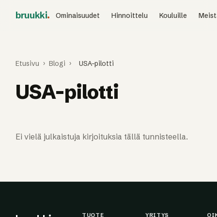
bruukki
.
Ominaisuudet
Hinnoittelu
Kouluille
Meist
Etusivu
›
Blogi
›
USA-pilotti
USA-pilotti
Ei vielä julkaistuja kirjoituksia tällä tunnisteella.
TUOTE
YRITYS
OI