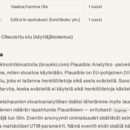
Vaalea/tumma tila
1 vuosi
Editorin asetukset (fonttikoko ym.)
1 vuosi
s
Oikeutettu etu (käyttäjäkokemus)
ka
nointisivustolla (bruukki.com) Plausible Analytics -palvel
 miten sivustoa käytetään. Plausible on EU-pohjainen (Vi
lu, joka ei tallenna henkilötietoja eikä aseta evästeitä. Suo
tarvita, koska evästeitä ei käytetä eikä henkilötietoja käsitel
selainpuolen sivustoanalytiikan lisäksi lähetämme myös tau
enen määrän tapahtumia Plausibleen — erityisesti
Signup
ttäjä luo tilin. Eventin anonyymit ominaisuudet sisältävät esi
 mahdolliset UTM-parametrit. Nämä eventit eivät sisällä kä