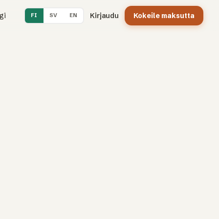
gi
Kirjaudu
Kokeile maksutta
FI
SV
EN