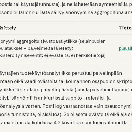
ostia tai käyttäjätunnusta), ja ne lähetetään synteettisillä 
-osoite ei tallennu. Data säilyy anonyyminä aggregoituna ana
sittely
Tieto
onyymi aggregoitu sivustoanalytiikka (selainpuolen
vulataukset + palvelimelta lähetetyt
plausi
kisteröitymiseventit; ei evästeitä, ei henkilötietoja)
äyttäjien tuotekäyttöanalytiikka perustuu palvelinpään
taan eikä vaadi evästeitä tai kolmannen osapuolen skript
ytiikka lähetetään palvelinpäästä (taustapalvelimeltamme)
lvi, isännöinti Frankfurtissa) suppilo-, retentio- ja
öanalyysia varten. PostHog vastaanottaa vain pseudonymis
oria tunnisteita, ei sisältöä). Se ei aseta evästeitä eikä aja s
Tämä ei muuta kohdassa 4.2 kuvattua suostumustilannetta.