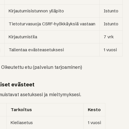
Kirjautumisistunnon ylläpito
Istunto
Tietoturvasuoja CSRF-hyökkäyksiä vastaan
Istunto
Kirjautumistila
7 vrk
Tallentaa evästeasetuksesi
1 vuosi
Oikeutettu etu (palvelun tarjoaminen)
liset evästeet
uistavat asetuksesi ja mieltymyksesi.
Tarkoitus
Kesto
Kieliasetus
1 vuosi