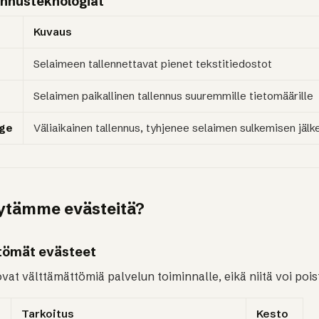
ennusteknologiat
Kuvaus
Selaimeen tallennettavat pienet tekstitiedostot
Selaimen paikallinen tallennus suuremmille tietomäärille
age
Väliaikainen tallennus, tyhjenee selaimen sulkemisen jälk
äytämme evästeitä?
ttömät evästeet
at välttämättömiä palvelun toiminnalle, eikä niitä voi pois
Tarkoitus
Kesto