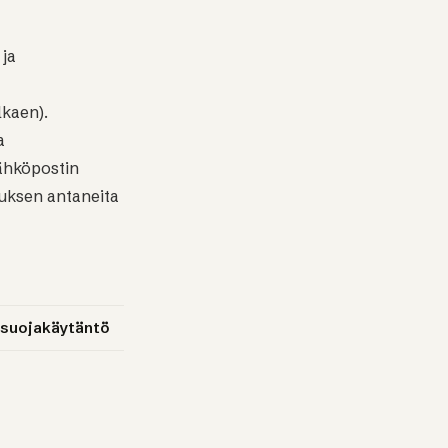
ja
lkaen).
a
sähköpostin
muksen antaneita
suojakäytäntö