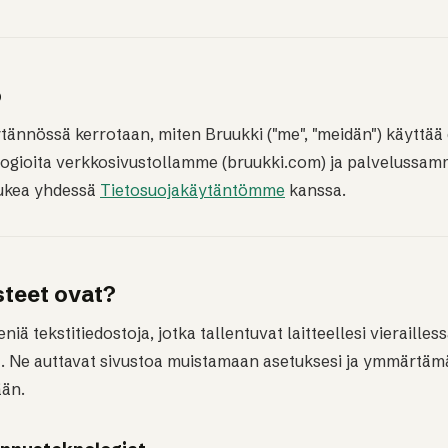
o
ännössä kerrotaan, miten Bruukki ("me", "meidän") käyttää 
logioita verkkosivustollamme (bruukki.com) ja palvelussa
lukea yhdessä
Tietosuojakäytäntömme
kanssa.
steet ovat?
niä tekstitiedostoja, jotka tallentuvat laitteellesi vierailless
a. Ne auttavat sivustoa muistamaan asetuksesi ja ymmärtäm
ään.