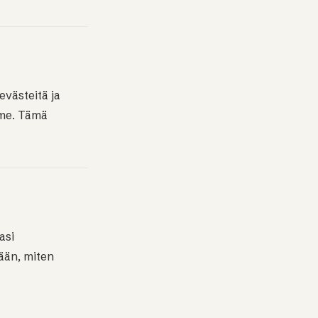
evästeitä ja
mme. Tämä
asi
ään, miten