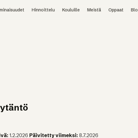
minaisuudet
Hinnoittelu
Kouluille
Meistä
Oppaat
Blo
ytäntö
ivä:
1.2.2026
Päivitetty viimeksi:
8.7.2026