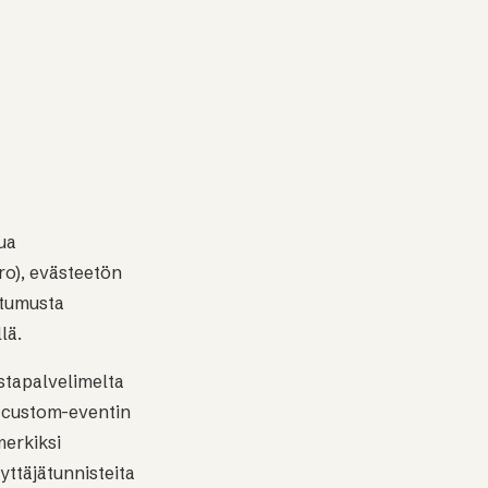
ua
ro), evästeetön
stumusta
lä.
stapalvelimelta
-custom-eventin
merkiksi
yttäjätunnisteita