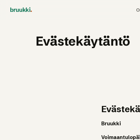
bruukki
.
O
Evästekäytäntö
Evästekä
Bruukki
Voimaantulopä