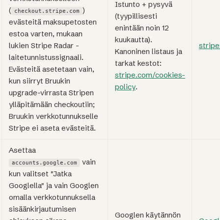
Istunto + pysyvä
(
)
checkout.stripe.com
(tyypillisesti
evästeitä maksupetosten
enintään noin 12
estoa varten, mukaan
kuukautta).
lukien Stripe Radar -
strip
Kanoninen listaus ja
laitetunnistussignaali.
tarkat kestot:
Evästeitä asetetaan vain,
stripe.com/cookies-
kun siirryt Bruukin
policy
.
upgrade-virrasta Stripen
ylläpitämään checkoutiin;
Bruukin verkkotunnukselle
Stripe ei aseta evästeitä.
Asettaa
vain
accounts.google.com
kun valitset "Jatka
Googlella" ja vain Googlen
omalla verkkotunnuksella
sisäänkirjautumisen
Googlen käytännön