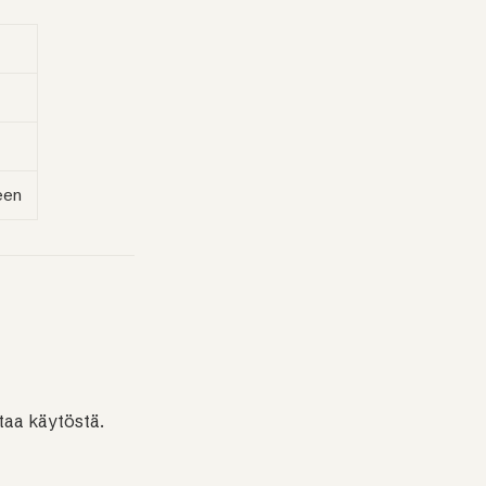
een
taa käytöstä.