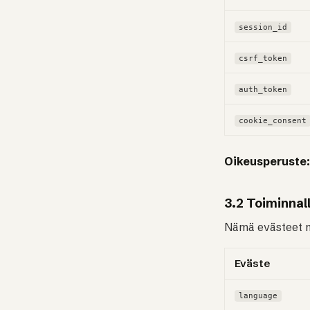
session_id
csrf_token
auth_token
cookie_consent
Oikeusperuste:
3.2 Toiminnal
Nämä evästeet m
Eväste
language