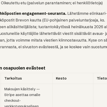
Oikeutettu etu (palvelun parantaminen; ei henkilötietoja)
ähköpostien engagement-seuranta.
Lähetämme elinkaari- 
öpostit Brevon kautta (EU-pohjainen palveluntarjoaja, ks.
een alikäsittelijälista; tuotantokäytössä heinäkuusta 2026 a
ostuneille käyttäjille lähetettävät viestit sisältävät avaus- j
n, jotta voimme mitata viestien kiinnostavuutta. Kyse on 
annasta, ei sivuston evästeestä, ja se koskee vain suostu
n osapuolen evästeet
Tarkoitus
Kesto
Tieto
Maksujen käsittely —
Stripe asettaa omalle
checkout-
verkkotunnukselleen