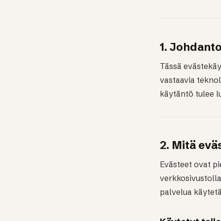
1. Johdant
Tässä evästekäyt
vastaavia tekno
käytäntö tulee 
2. Mitä evä
Evästeet ovat pie
verkkosivustoll
palvelua käytet