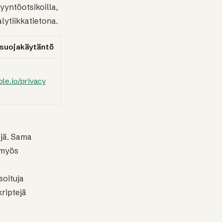
pyyntöotsikoilla,
lytiikkatietona.
suojakäytäntö
ble.io/privacy
ejä. Sama
 myös
oituja
kriptejä