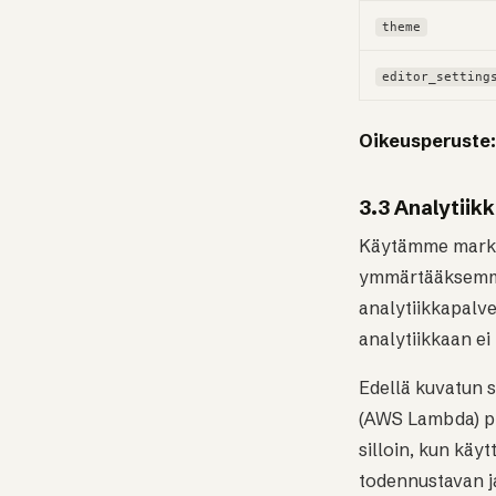
theme
editor_setting
Oikeusperuste:
3.3 Analytiik
Käytämme markki
ymmärtääksemme,
analytiikkapalve
analytiikkaan ei 
Edellä kuvatun 
(AWS Lambda) pi
silloin, kun käy
todennustavan ja