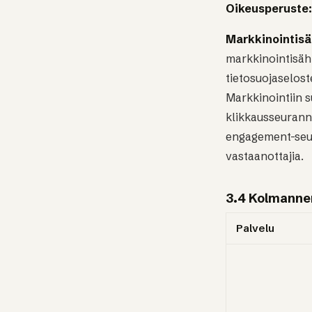
Oikeusperuste:
Markkinointis
markkinointisähk
tietosuojaselost
Markkinointiin su
klikkausseuranna
engagement-seur
vastaanottajia.
3.4 Kolmanne
Palvelu